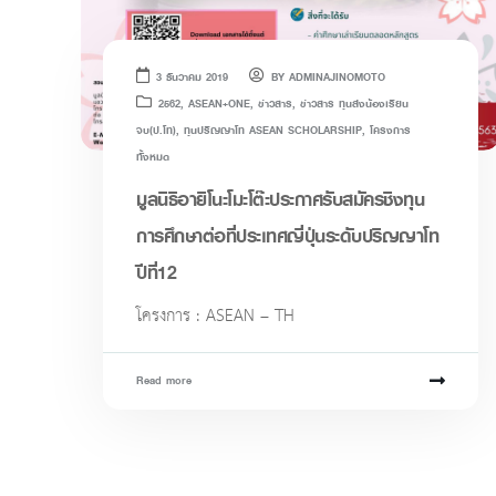
3 ธันวาคม 2019
BY
ADMINAJINOMOTO
2562
,
ASEAN+ONE
,
ข่าวสาร
,
ข่าวสาร ทุนส่งน้องเรียน
จบ(ป.โท)
,
ทุนปริญญาโท ASEAN SCHOLARSHIP
,
โครงการ
ทั้งหมด
มูลนิธิอายิโนะโมะโต๊ะประกาศรับสมัครชิงทุน
การศึกษาต่อที่ประเทศญี่ปุ่นระดับปริญญาโท
ปีที่12
โครงการ : ASEAN – TH
Read more