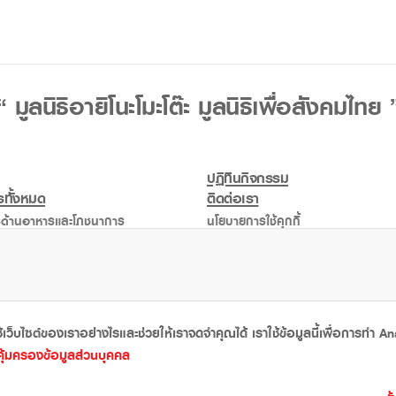
“ มูลนิธิอายิโนะโมะโต๊ะ มูลนิธิเพื่อสังคมไทย 
ปฏิทินกิจกรรม
ทั้งหมด
ติดต่อเรา
ด้านอาหารและโภชนาการ
นโยบายการใช้คุกกี้
ด้านการศึกษา
นโยบายคุ้มครองข้อมูลส่วนบุคคล
ด้านสาธารณกุศลอื่นๆ
ในอดีต
้เว็บไซต์ของเราอย่างไรและช่วยให้เราจดจำคุณได้ เราใช้ข้อมูลนี้เพื่อการทำ Ana
ุ้มครองข้อมูลส่วนบุคคล
ิธิการกุศลที่ร่วมสร้างสรรค์การพัฒนาอย่างยั่งยืนเพื่อสังคม