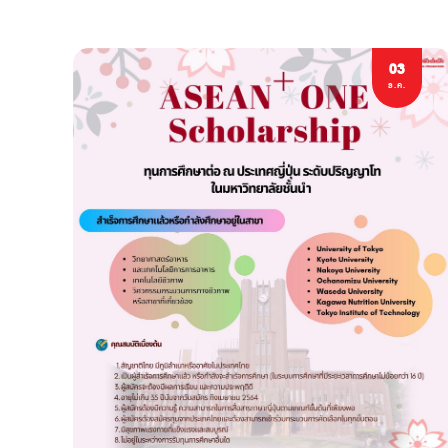
03
ธ.ค.