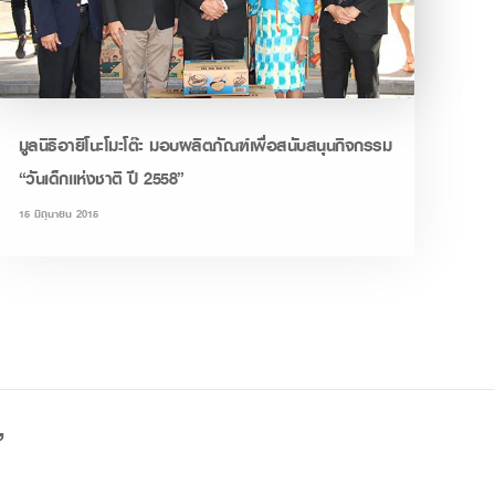
มูลนิธิอายิโนะโมะโต๊ะ มอบผลิตภัณฑ์เพื่อสนับสนุนกิจกรรม
“วันเด็กแห่งชาติ ปี 2558”
15 มิถุนายน 2015
”