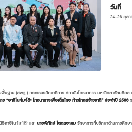
วันที่
24–26
ตุล
าขั้นพื้นฐาน (สพฐ.) กระทรวงศึกษาธิการ สถาบันโภชนาการ มหาวิทยาลัยมหิ
ร “อายิโนะโมะโต๊ะ โภชนาการเพื่อเด็กไทย ก้าวไกลสร้างชาติ” ประจำปี
2568
ร
ิอายิโนะโมะโต๊ะ และ
นายพิทักษ์ โสตถยาคม
รักษาการที่ปรึกษาด้านการศึกษ