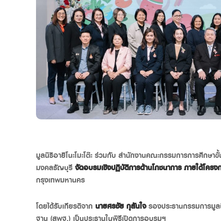
มูลนิธิอายิโนะโมะโต๊ะ ร่วมกับ สำนักงานคณะกรรมการการศึกษ
มงคลธัญบุรี
จัดอบรมเชิงปฏิบัติการด้านโภชนาการ ภายใต้โครงกา
กรุงเทพมหานคร
โดยได้รับเกียรติจาก
นายศรชัย กุสันใจ
รองประธานกรรมการมูลนิธ
ฐาน (สพฐ.) เป็นประธานในพิธีเปิดการอบรมฯ