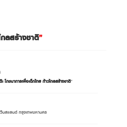
วไกลสร้างชาติ
”
ร
ต๊ะ โภชนาการเพื่อเด็กไทย ก้าวไกลสร้างชาติ
”
วีนสแลนด์ กรุงเทพมหานคร