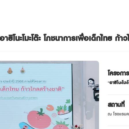
อายิโนะโมะโต๊ะ โภชนาการเพื่อเด็กไทย ก้า
โครงกา
“
อายิโนะโมะโ
สถานที่
ณ โรงแรมค