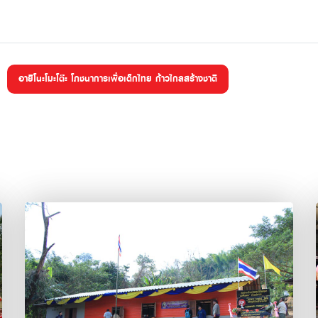
อายิโนะโมะโต๊ะ โภชนาการเพื่อเด็กไทย ก้าวไกลสร้างชาติ