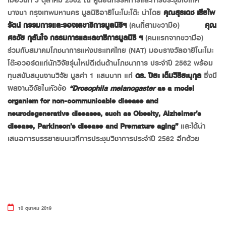
เมื่อวันที่ 3 ตุลาคม 2562 ณ ศูนย์นิทรรศการและการประชุมไบเทค
บางนา กรุงเทพมหานคร มูลนิธิอายิโนะโมะโต๊ะ นำโดย
คุณสุรเดช เธียไพ
รัตน์
กรรมการและรองเลขาธิการมูลนิธิฯ
(คนที่สามขวามือ)
คุณ
ศรชัย กุสันใจ กรรมการและเลขาธิการมูลนิธิ ฯ
(คนแรกจากขวามือ)
ร่วมกับสมาคมโภชนาการแห่งประเทศไทย (NAT) มอบรางวัลอายิโนะโมะ
โต๊ะอวอร์ดแก่นักวิจัยรุ่นใหม่ดีเด่นด้านโภชนาการ ประจำปี 2562 พร้อม
ทุนสนับสนุนงานวิจัย มูลค่า 1 แสนบาท แก่
ดร. ปิยะ เต็มวิริยะนุกุล
ซึ่งมี
ผลงานวิจัยในหัวข้อ
“Drosophila melanogaster
as a model
organism for non-communicable disease and
neurodegenerative diseases, such as Obesity, Alzheimer’s
disease, Parkinson’s disease and Premature aging”
และได้นำ
เสนอการบรรยายบนเวทีการประชุมวิชาการประจำปี 2562 อีกด้วย
10 ตุลาคม 2019