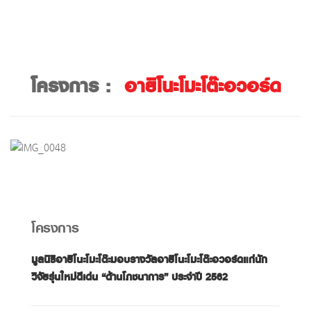
โครงการ :
อายิโนะโมะโต๊ะอวอร์ด
โครงการ
มูลนิธิอายิโนะโมะโต๊ะมอบรางวัลอายิโนะโมะโต๊ะอวอร์ดแก่นัก
วิจัยรุ่นใหม่ดีเด่น “ด้านโภชนาการ” ประจำปี
2562