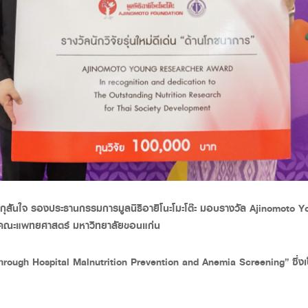
ศรชัย กุสันใจ รองประธานกรรมการมูลนิธิอายิโนะโมะโต๊ะ มอบรางวัล Ajinomo
์ คณะแพทยศาสตร์ มหาวิทยาลัยขอนแก่น
 through Hospital Malnutrition Prevention and Anemia Screening”
ซึ่