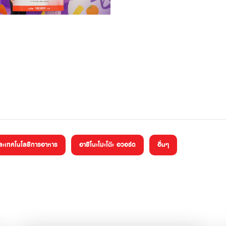
และเทคโนโลยีการอาหาร
อายิโนะโมะโต๊ะ อวอร์ด
อื่นๆ