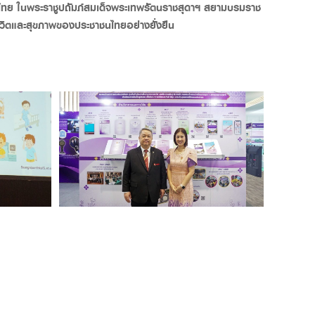
ทศไทย ในพระราชูปถัมภ์สมเด็จพระเทพรัตนราชสุดาฯ สยามบรมราช
พชีวิตและสุขภาพของประชาชนไทยอย่างยั่งยืน