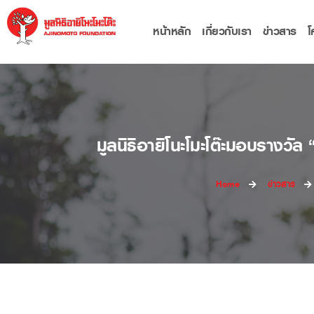
หน้าหลัก
เกี่ยวกับเรา
ข่าวสาร
โ
มูลนิธิอายิโนะโมะโต๊ะมอบรางวั
Home
ข่าวสาร