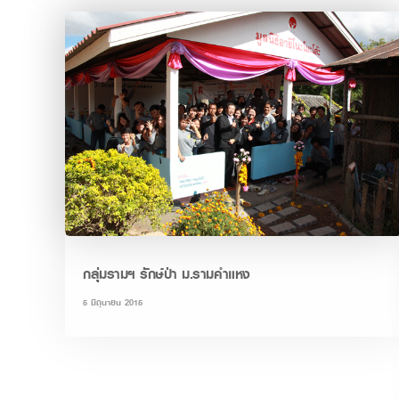
กลุ่มรามฯ รักษ์ป่า ม.รามคำแหง
5 มิถุนายน 2015